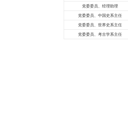
党委委员、经理助理
党委委员、中国史系主任
党委委员、世界史系主任
党委委员、考古学系主任